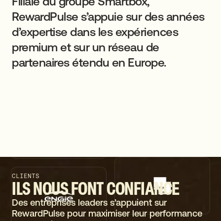
Filiale
du
groupe
Smartbox,
RewardPulse
s’appuie
sur
des
années
d’expertise
dans
les
expériences
premium
et
sur
un
réseau
de
partenaires
étendu
en
Europe.
CLIENTS
ILS
NOUS
FONT
CONFIANCE
Des entreprises leaders s’appuient sur
RewardPulse pour maximiser leur performance