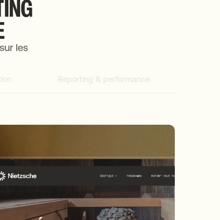
TING
E
sur les
ion
Reporting & performance