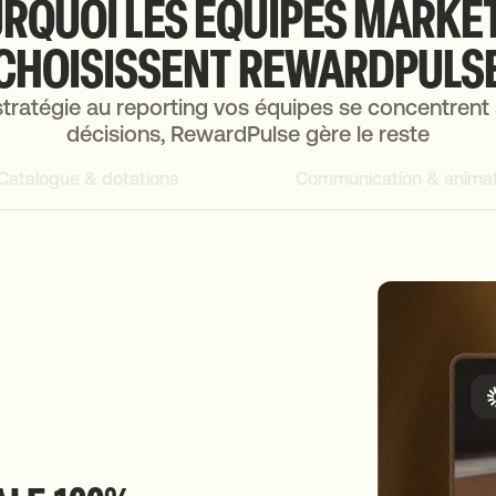
RQUOI
LES
ÉQUIPES
MARKE
CHOISISSENT
REWARDPULS
stratégie au reporting vos équipes se concentrent 
décisions, RewardPulse gère le reste
Catalogue & dotations
Communication & animat