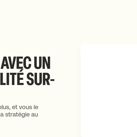
A
AVEC UN
ITÉ SUR-
lus, et vous le
a stratégie au