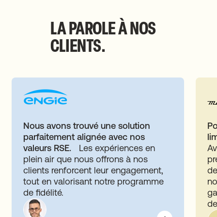
LA PAROLE À NOS
CLIENTS.
Nous avons trouvé une solution
Po
parfaitement alignée avec nos
li
valeurs RSE.
Les expériences en
Av
plein air que nous offrons à nos
pr
clients renforcent leur engagement,
de
tout en valorisant notre programme
no
de fidélité.
ga
de