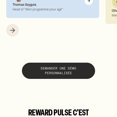
Thomas Szygula
Head of “Mon programme pour agir”
Oli
Mar
DEMANDER UNE DÉMO
PERSONNALISÉE
REWARD PULSE C'EST